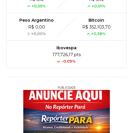
+0,05%
+0,01%
Peso Argentino
Bitcoin
R$ 0,00
R$ 352,103,70
+0,00%
+0,38%
Ibovespa
177,726,17 pts
-0.09%
PUBLICIDADE