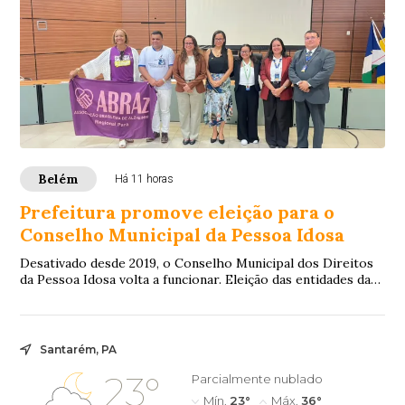
Belém
Há 11 horas
Prefeitura promove eleição para o
Conselho Municipal da Pessoa Idosa
Desativado desde 2019, o Conselho Municipal dos Direitos
da Pessoa Idosa volta a funcionar. Eleição das entidades da
sociedade civil que passam a c...
Santarém, PA
23°
Parcialmente nublado
Mín.
23°
Máx.
36°