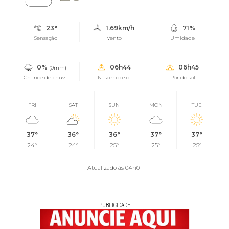
23°
1.69km/h
71%
Sensação
Vento
Umidade
0%
06h44
06h45
(0mm)
Chance de chuva
Nascer do sol
Pôr do sol
FRI
SAT
SUN
MON
TUE
37°
36°
36°
37°
37°
24°
24°
25°
25°
25°
Atualizado às 04h01
PUBLICIDADE