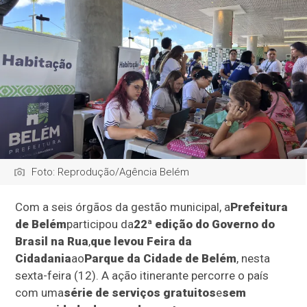
Foto: Reprodução/Agência Belém
Com a seis órgãos da gestão municipal, a
Prefeitura
de Belém
participou da
22ª edição do Governo do
Brasil na Rua
,
que levou Feira da
Cidadania
ao
Parque da Cidade de Belém
, nesta
sexta-feira (12). A ação itinerante percorre o país
com uma
série de serviços gratuitos
e
sem