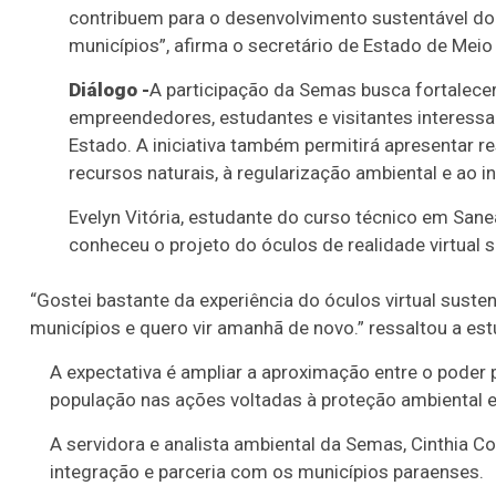
visita o estande
contribuem para o desenvolvimento sustentável do 
da Semas no
municípios”, afirma o secretário de Estado de Meio 
Pavilhão dos
Diálogo -
A participação da Semas busca fortalecer
Municípios
empreendedores, estudantes e visitantes interess
conhece os
Estado. A iniciativa também permitirá apresentar 
projetos de
recursos naturais, à regularização ambiental e ao i
desenvolvimento
sustentável do
Evelyn Vitória, estudante do curso técnico em Sa
Pará
conheceu o projeto do óculos de realidade virtual su
“Gostei bastante da experiência do óculos virtual suste
municípios e quero vir amanhã de novo.” ressaltou a est
A expectativa é ampliar a aproximação entre o poder p
Estande da
população nas ações voltadas à proteção ambiental e
Semas no
A servidora e analista ambiental da Semas, Cinthia C
Pavilhão
integração e parceria com os municípios paraenses.
dos