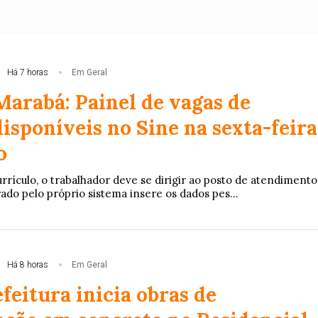
Há 7 horas
Em Geral
Marabá: Painel de vagas de
sponíveis no Sine na sexta-feira
o
rrículo, o trabalhador deve se dirigir ao posto de atendimento
rado pelo próprio sistema insere os dados pes...
Há 8 horas
Em Geral
feitura inicia obras de