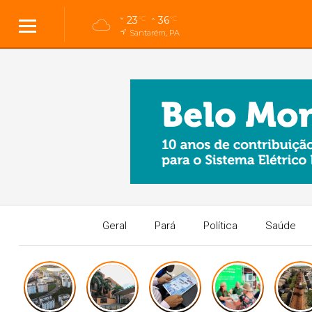
23
36
°C
°C
Santarém, PA
Geral
Pará
Política
Saúde