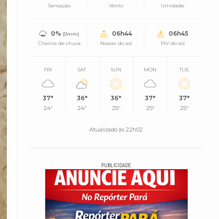
Sensação
Vento
Umidade
0%
06h44
06h45
(0mm)
Chance de chuva
Nascer do sol
Pôr do sol
FRI
SAT
SUN
MON
TUE
37°
36°
36°
37°
37°
24°
24°
25°
25°
25°
Atualizado às 22h02
PUBLICIDADE