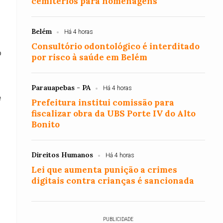
cemitérios para homenagens
Belém
Há 4 horas
Consultório odontológico é interditado
o
por risco à saúde em Belém
Parauapebas - PA
Há 4 horas
e
Prefeitura institui comissão para
fiscalizar obra da UBS Porte IV do Alto
Bonito
Direitos Humanos
Há 4 horas
Lei que aumenta punição a crimes
digitais contra crianças é sancionada
PUBLICIDADE