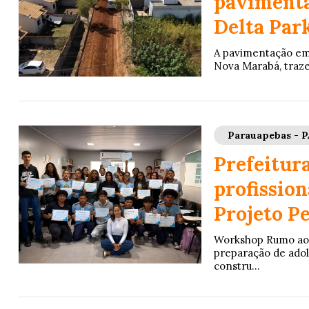
pavimenta
Delta Par
A pavimentação em 
Nova Marabá, traze
Parauapebas - P
Prefeitura
profissio
Projeto P
Workshop Rumo ao 
preparação de adol
constru...