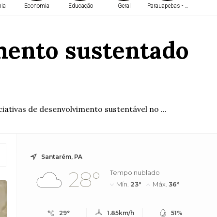
ia
Economia
Educação
Geral
Parauapebas - PA
Belé
mento sustentado
ciativas de desenvolvimento sustentável no ...
Santarém, PA
28°
Tempo nublado
Mín.
23°
Máx.
36°
29°
1.85km/h
51%