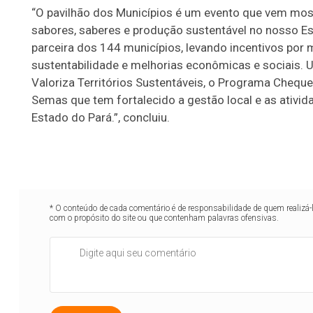
Municípios
“O pavilhão dos Municípios é um evento que vem mostr
aproxima
sabores, saberes e produção sustentável no nosso E
da
parceira dos 144 municípios, levando incentivos por 
sociedade
sustentabilidade e melhorias econômicas e sociais. 
as ações
Valoriza Territórios Sustentáveis, o Programa Cheque 
ambientais
Semas que tem fortalecido a gestão local e as ativid
do Estado
Estado do Pará.”, concluiu.
por um
futuro
sustentável
* O conteúdo de cada comentário é de responsabilidade de quem realizá-
com o propósito do site ou que contenham palavras ofensivas.