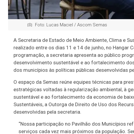
Foto: Lucas Maciel / Ascom Semas
A Secretaria de Estado de Meio Ambiente, Clima e Sus
Evelyn Vitória
realizado entre os dias 11 e 14 de junho, no Hangar
e uma colega
programação, a secretaria apresenta ao público prog
sua do curso
desenvolvimento sustentável e ao fortalecimento dos
de
dos municípios às políticas públicas desenvolvidas p
Saneamento,
O espaço da Semas reúne equipes técnicas para prestar
no IFPA,
estratégicas voltadas à regularização ambiental, à g
experimentam
sustentável e ao fortalecimento da economia de baix
os óculos
Sustentáveis, a Outorga de Direito de Uso dos Recurs
regionais de
desenvolvidas pela secretaria.
realidade
virtual
“Nossa participação no Pavilhão dos Municípios re
Público que
serviços cada vez mais próximos da população. Ser