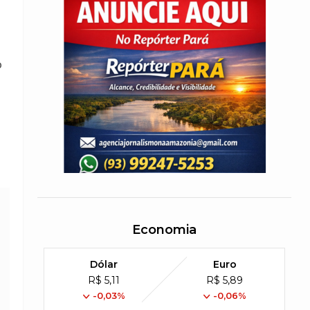
o
Economia
Dólar
Euro
R$ 5,11
R$ 5,89
-0,03%
-0,06%