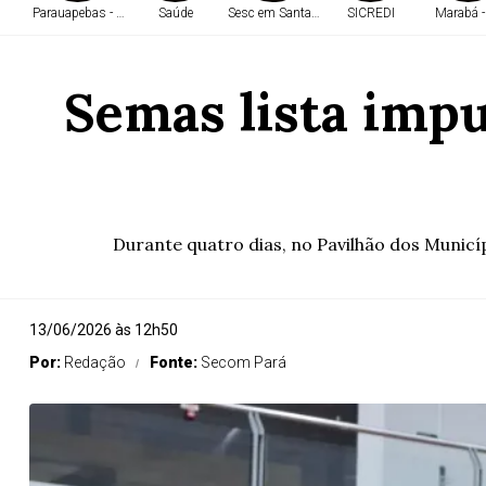
Parauapebas - PA
Saúde
Sesc em Santarém
SICREDI
Marabá -
Semas lista imp
Durante quatro dias, no Pavilhão dos Municípi
13/06/2026 às 12h50
Por:
Redação
Fonte:
Secom Pará