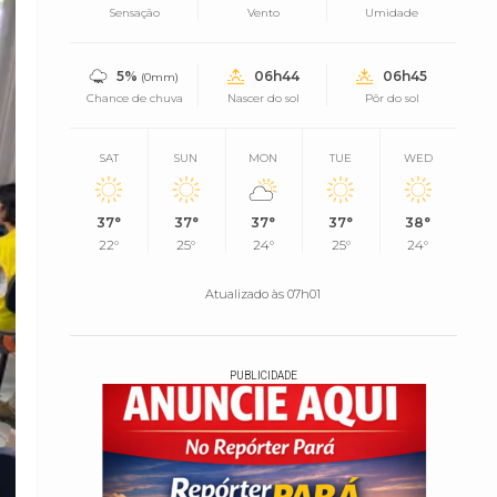
Sensação
Vento
Umidade
5%
06h44
06h45
(0mm)
Chance de chuva
Nascer do sol
Pôr do sol
SAT
SUN
MON
TUE
WED
37°
37°
37°
37°
38°
22°
25°
24°
25°
24°
Atualizado às 07h01
PUBLICIDADE