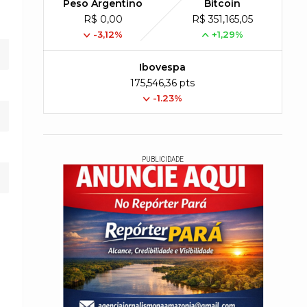
Peso Argentino
Bitcoin
R$ 0,00
R$ 351,165,05
-3,12%
+1,29%
Ibovespa
175,546,36 pts
-1.23%
PUBLICIDADE