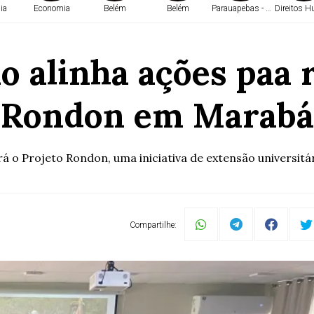
ia
Economia
Belém
Belém
Parauapebas - PA
Direitos 
o alinha ações paa 
Rondon em Marabá
rá o Projeto Rondon, uma iniciativa de extensão universitár
Compartilhe: