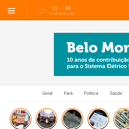
23
38
°C
°C
Santarém, PA
Geral
Pará
Política
Saúde