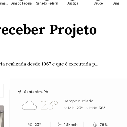
Humanos
Senado Federal
Senado Federal
Justiça
Saúde
Senado Fe
receber Projeto
ia realizada desde 1967 e que é executada p...
Santarém, PA
23°
Tempo nublado
Mín.
23°
Máx.
38°
23°
1.5km/h
78%