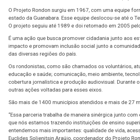
O Projeto Rondon surgiu em 1967, com uma equipe forma
estado da Guanabara. Esse equipe deslocou-se até o Te
O projeto seguiu até 1989 e doi retomado em 2005 pelo
É uma ação que busca promover cidadania junto aos es
impacto e promovam inclusão social junto a comunidade
das diversas regiões do país.
Os rondonistas, como são chamados os voluntários, atu
educação e saúde; comunicação, meio ambiente, tecnolo
cobertura jornalística e produção audiovisual. Durante 
outras ações voltadas para esses eixos.
São mais de 1400 municípios atendidos e mais de 27 mi
“Essa parceria trabalha de maneira sinérgica junto com 
que nós estamos trazendo instituições de ensino superi
entendemos mais importantes: qualidade de vida, acess
Euclides Soljenitsin Araújo, coordenador do Projeto Ro