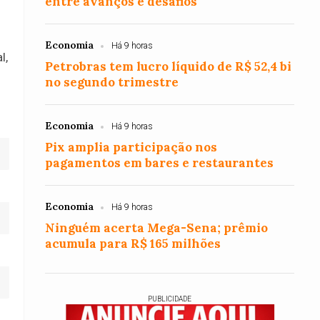
entre avanços e desafios
Economia
Há 9 horas
l,
Petrobras tem lucro líquido de R$ 52,4 bi
no segundo trimestre
Economia
Há 9 horas
Pix amplia participação nos
pagamentos em bares e restaurantes
Economia
Há 9 horas
Ninguém acerta Mega-Sena; prêmio
acumula para R$ 165 milhões
PUBLICIDADE