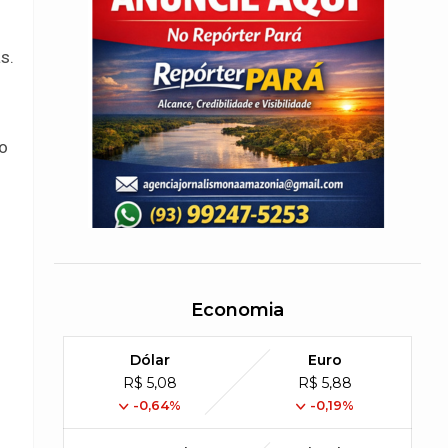
s.
to
Economia
Dólar
Euro
R$ 5,08
R$ 5,88
-0,64%
-0,19%