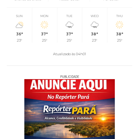
SUN
MON
TUE
WED
THU
36°
37°
37°
38°
38°
23°
25°
25°
23°
25°
Atualizado às 04h01
PUBLICIDADE