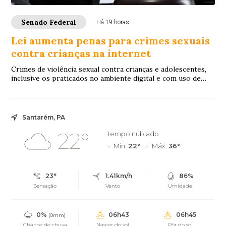
Senado Federal
Há 19 horas
Lei aumenta penas para crimes sexuais
contra crianças na internet
Crimes de violência sexual contra crianças e adolescentes,
inclusive os praticados no ambiente digital e com uso de
inteligência artificial (IA), p...
Santarém, PA
22°
Tempo nublado
Mín.
22°
Máx.
36°
23°
1.41km/h
86%
Sensação
Vento
Umidade
0%
06h43
06h45
(0mm)
Chance de chuva
Nascer do sol
Pôr do sol