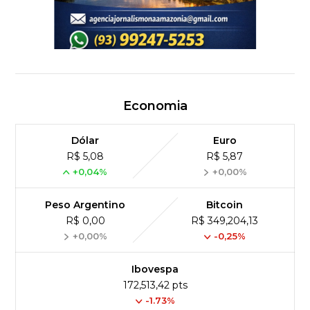
Economia
Dólar
Euro
R$ 5,08
R$ 5,87
+0,04%
+0,00%
Peso Argentino
Bitcoin
R$ 0,00
R$ 349,204,13
+0,00%
-0,25%
Ibovespa
172,513,42 pts
-1.73%