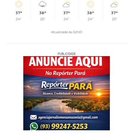
37°
38°
37°
38°
37°
24°
25°
24°
24°
25°
Atualizado às 02h01
PUBLICIDADE