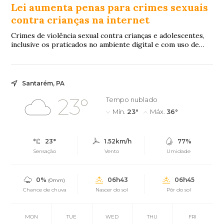
Lei aumenta penas para crimes sexuais
contra crianças na internet
Crimes de violência sexual contra crianças e adolescentes,
inclusive os praticados no ambiente digital e com uso de
inteligência artificial (IA), p...
Santarém, PA
23°
Tempo nublado
Mín.
23°
Máx.
36°
23°
1.52km/h
77%
Sensação
Vento
Umidade
0%
06h43
06h45
(0mm)
Chance de chuva
Nascer do sol
Pôr do sol
MON
TUE
WED
THU
FRI