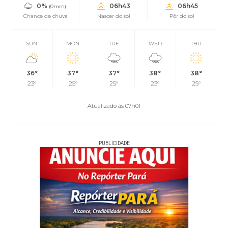
0%
06h43
06h45
(0mm)
Chance de chuva
Nascer do sol
Pôr do sol
SUN
MON
TUE
WED
THU
36°
37°
37°
38°
38°
23°
25°
25°
23°
25°
Atualizado às 07h01
PUBLICIDADE