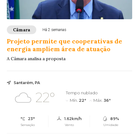
Câmara
Há 2 semanas
Projeto permite que cooperativas de
energia ampliem área de atuação
A Câmara analisa a proposta
Santarém, PA
22°
Tempo nublado
Mín.
22°
Máx.
36°
23°
1.62km/h
89%
Sensação
Vento
Umidade