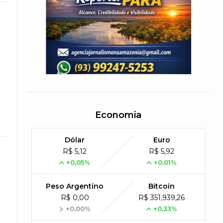
Economia
Dólar
Euro
R$ 5,12
R$ 5,92
+0,05%
+0,01%
Peso Argentino
Bitcoin
R$ 0,00
R$ 351,939,26
+0,00%
+0,33%