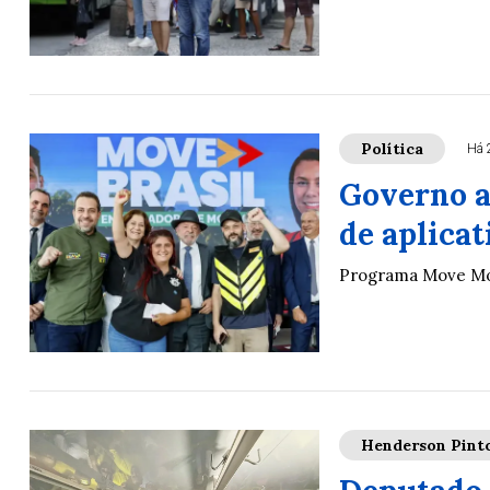
Política
Há 
Governo a
de aplicat
Programa Move Mot
Henderson Pint