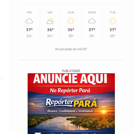
FRI
SAT
SUN
MON
TUE
37°
36°
36°
37°
37°
24°
24°
25°
25°
25°
Atualizado às 04h01
PUBLICIDADE