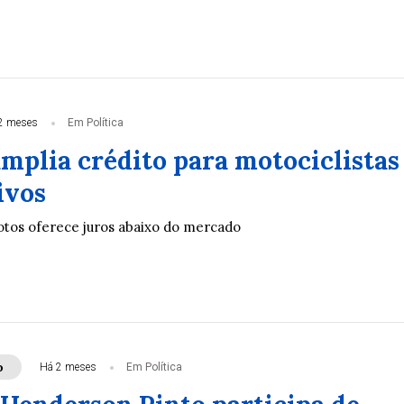
2 meses
Em Política
mplia crédito para motociclistas
ivos
os oferece juros abaixo do mercado
o
Há 2 meses
Em Política