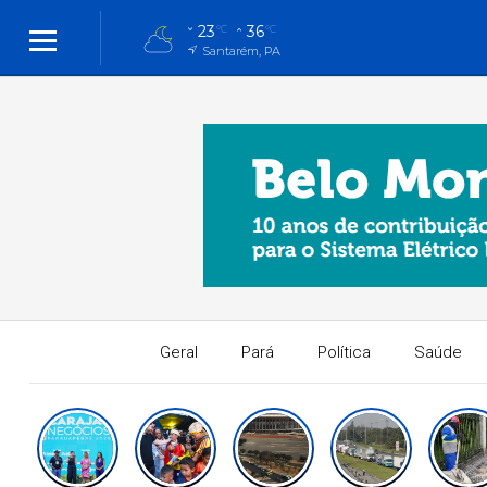
23
36
°C
°C
Santarém, PA
Geral
Pará
Política
Saúde