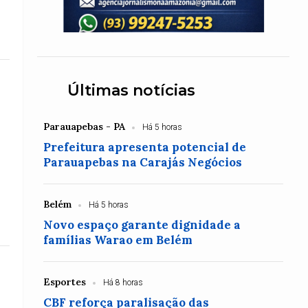
Últimas notícias
Parauapebas - PA
Há 5 horas
Prefeitura apresenta potencial de
Parauapebas na Carajás Negócios
Belém
Há 5 horas
Novo espaço garante dignidade a
famílias Warao em Belém
Esportes
Há 8 horas
CBF reforça paralisação das