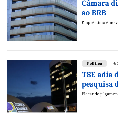
Câmara dis
ao BRB
Empréstimo é no va
Política
Há 
TSE adia 
pesquisa 
Placar do julgament