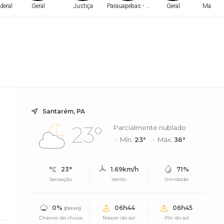
deral
Geral
Justiça
Parauapebas - PA
Geral
Marabá 
Santarém, PA
23°
Parcialmente nublado
Mín.
23°
Máx.
36°
23°
1.69km/h
71%
Sensação
Vento
Umidade
0%
06h44
06h45
(0mm)
Chance de chuva
Nascer do sol
Pôr do sol