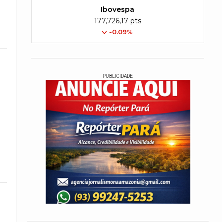
Ibovespa
177,726,17 pts
-0.09%
PUBLICIDADE