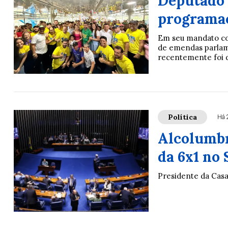
Deputado 
programaç
Em seu mandato co
de emendas parlame
recentemente foi d
Política
Há 
Alcolumbr
da 6x1 no
Presidente da Casa