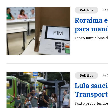
Política
Há 
Roraima e
para mand
Cinco municípios d
Política
Há 
Lula sanci
Transport
Texto prevê fundos