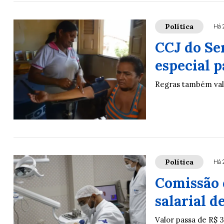
Política
Há 
CCJ do Se
especial p
Regras também val
Política
Há 
Comissão 
salarial d
Valor passa de R$ 