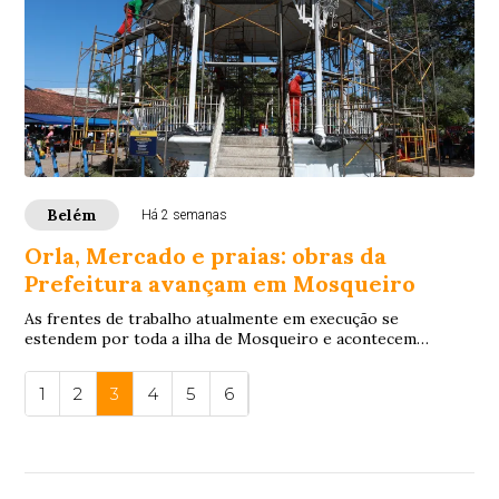
Belém
Há 2 semanas
Orla, Mercado e praias: obras da
Prefeitura avançam em Mosqueiro
As frentes de trabalho atualmente em execução se
estendem por toda a ilha de Mosqueiro e acontecem
simultaneamente em diversos pontos, com revitali...
1
2
3
4
5
6