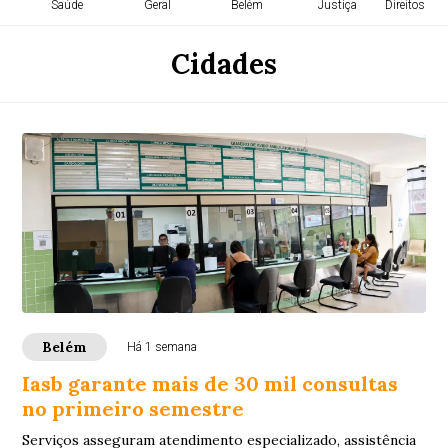
Saúde
Geral
Belém
Justiça
Direitos H
Cidades
Belém
Há 1 semana
Iasb garante mais de 30 mil consultas
no primeiro semestre
Serviços asseguram atendimento especializado, assistência