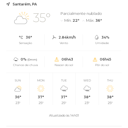
Santarém, PA
35°
Parcialmente nublado
Mín.
22°
Máx.
36°
36°
2.84km/h
34%
Sensação
Vento
Umidade
0%
06h43
06h45
(0mm)
Chance de chuva
Nascer do sol
Pôr do sol
SUN
MON
TUE
WED
THU
36°
37°
37°
38°
38°
23°
25°
25°
23°
25°
Atualizado às 14h01