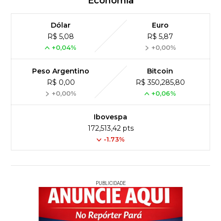
Economia
Dólar
Euro
R$ 5,08
R$ 5,87
+0,04%
+0,00%
Peso Argentino
Bitcoin
R$ 0,00
R$ 350,285,80
+0,00%
+0,06%
Ibovespa
172,513,42 pts
-1.73%
PUBLICIDADE