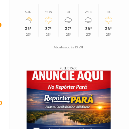
SUN
MON
TUE
WED
THU
o
36°
37°
37°
38°
38°
23°
25°
25°
23°
25°
Atualizado às 10h01
PUBLICIDADE
o