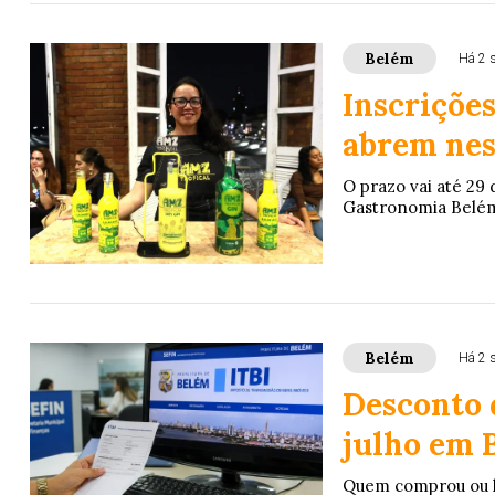
Belém
Há 2 
Inscriçõe
abrem nest
O prazo vai até 29 
Gastronomia Belém q
Belém
Há 2 
Desconto d
julho em 
Quem comprou ou he