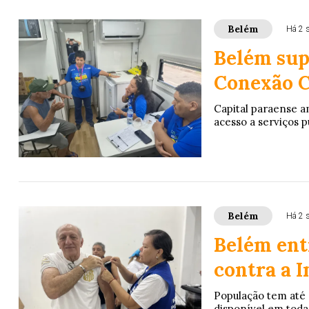
Belém
Há 2 
Belém sup
Conexão C
Capital paraense am
acesso a serviços 
Belém
Há 2 
Belém ent
contra a I
População tem até o
disponível em todas