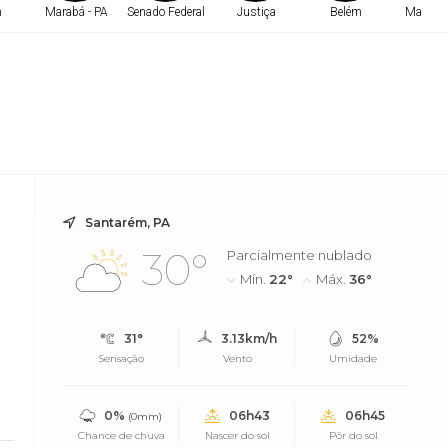
m
Marabá - PA
Senado Federal
Justiça
Belém
Marabá 
Santarém, PA
30°
Parcialmente nublado
Mín.
22°
Máx.
36°
31°
3.13km/h
52%
Sensação
Vento
Umidade
0%
06h43
06h45
(0mm)
Chance de chuva
Nascer do sol
Pôr do sol