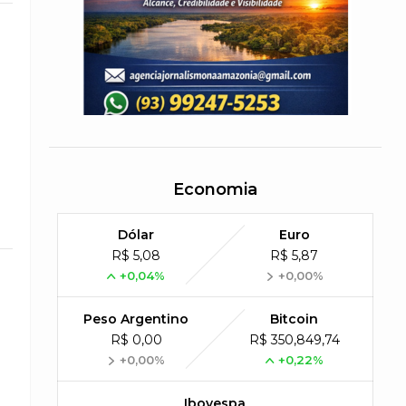
Economia
Dólar
Euro
R$ 5,08
R$ 5,87
+0,04%
+0,00%
Peso Argentino
Bitcoin
R$ 0,00
R$ 350,849,74
+0,00%
+0,22%
Ibovespa