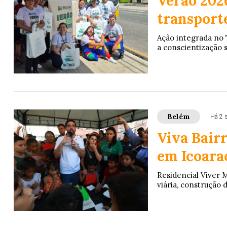
Verão 2026
transport
Ação integrada no 
a conscientização s
Belém
Há 2 
Viva Bairr
em Icoara
Residencial Viver 
viária, construção 