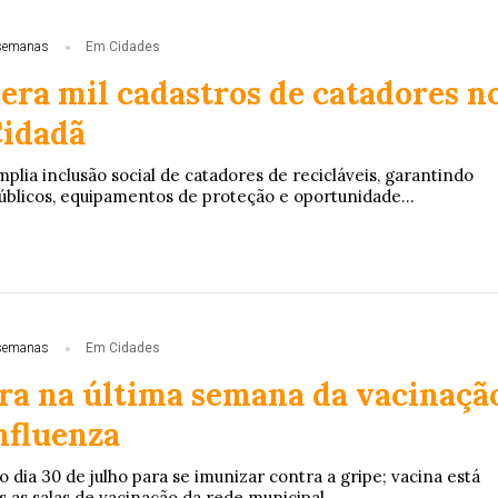
semanas
Em Cidades
era mil cadastros de catadores n
idadã
plia inclusão social de catadores de recicláveis, garantindo
públicos, equipamentos de proteção e oportunidade...
semanas
Em Cidades
ra na última semana da vacinaçã
nfluenza
 dia 30 de julho para se imunizar contra a gripe; vacina está
 as salas de vacinação da rede municipal.