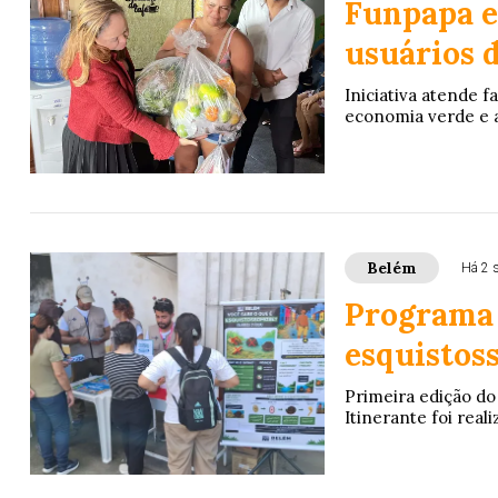
Funpapa e
usuários d
Iniciativa atende f
economia verde e a 
Belém
Há 2 
Programa 
esquistos
Primeira edição d
Itinerante foi real