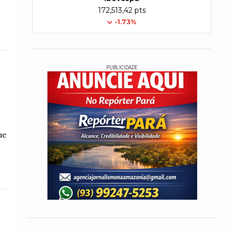
172,513,42 pts
-1.73%
PUBLICIDADE
ue