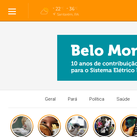
22
36
°C
°C
Santarém, PA
Geral
Pará
Política
Saúde