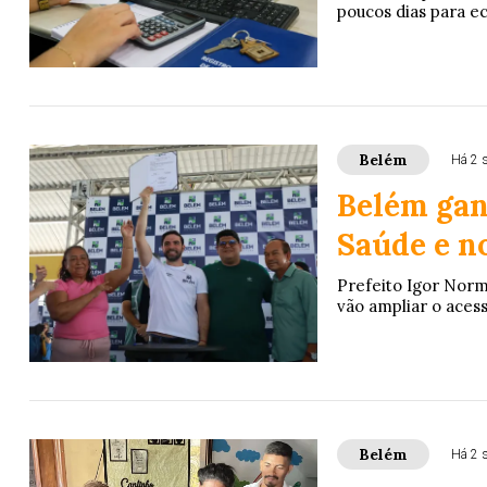
poucos dias para e
Belém
Há 2 
Belém gan
Saúde e n
Prefeito Igor Norm
vão ampliar o acess
Belém
Há 2 