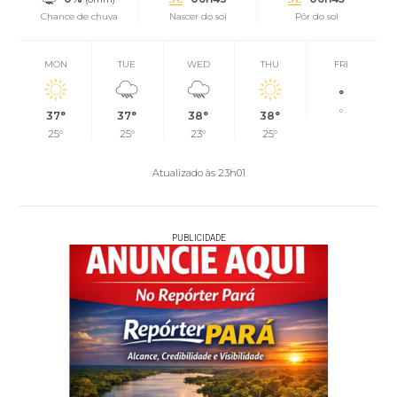
Chance de chuva
Nascer do sol
Pôr do sol
MON
TUE
WED
THU
FRI
°
°
37°
37°
38°
38°
25°
25°
23°
25°
Atualizado às 23h01
PUBLICIDADE