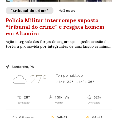
“tribunal do crime”
Há 2 meses
Polícia Militar interrompe suposto
“tribunal do crime” e resgata homem
em Altamira
Ação integrada das forças de segurança impediu sessão de
tortura promovida por integrantes de uma facção criminosa
no sudoeste do Pará
Santarém, PA
27°
Tempo nublado
Mín.
22°
Máx.
36°
28°
1.51km/h
62%
Sensação
Vento
Umidade
0%
06h43
06h45
(0mm)