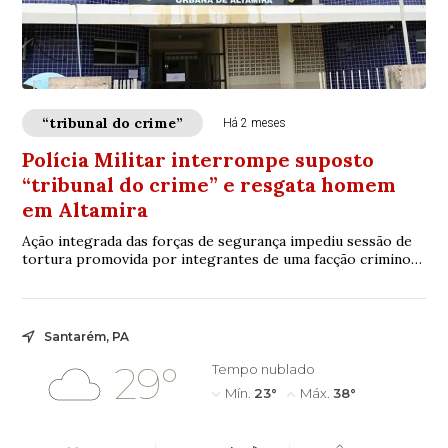
“tribunal do crime”
Há 2 meses
Polícia Militar interrompe suposto
“tribunal do crime” e resgata homem
em Altamira
Ação integrada das forças de segurança impediu sessão de
tortura promovida por integrantes de uma facção criminosa
no sudoeste do Pará
Santarém, PA
29°
Tempo nublado
Mín.
23°
Máx.
38°