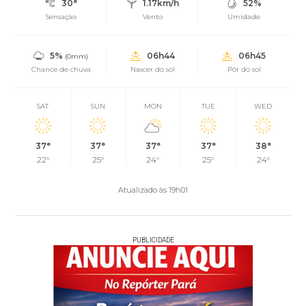
30°
1.17km/h
52%
Sensação
Vento
Umidade
5%
06h44
06h45
(0mm)
Chance de chuva
Nascer do sol
Pôr do sol
SAT
SUN
MON
TUE
WED
37°
37°
37°
37°
38°
22°
25°
24°
25°
24°
Atualizado às 19h01
PUBLICIDADE