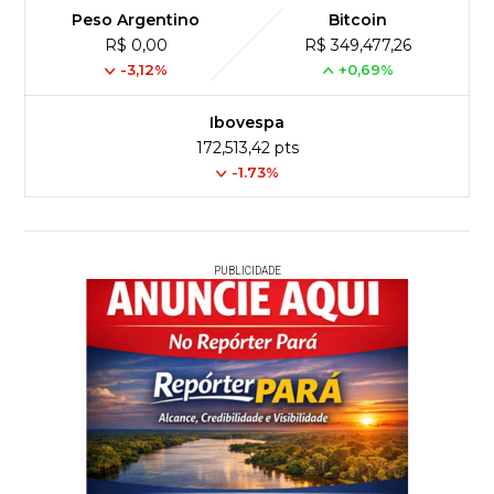
Peso Argentino
Bitcoin
R$ 0,00
R$ 349,477,26
-3,12%
+0,69%
Ibovespa
172,513,42 pts
-1.73%
PUBLICIDADE