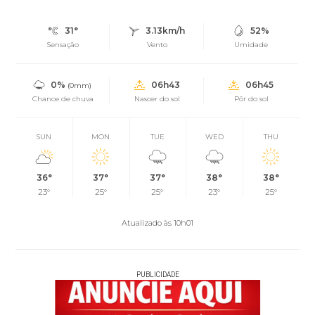
31°
3.13km/h
52%
Sensação
Vento
Umidade
0%
06h43
06h45
(0mm)
Chance de chuva
Nascer do sol
Pôr do sol
SUN
MON
TUE
WED
THU
36°
37°
37°
38°
38°
23°
25°
25°
23°
25°
Atualizado às 10h01
PUBLICIDADE