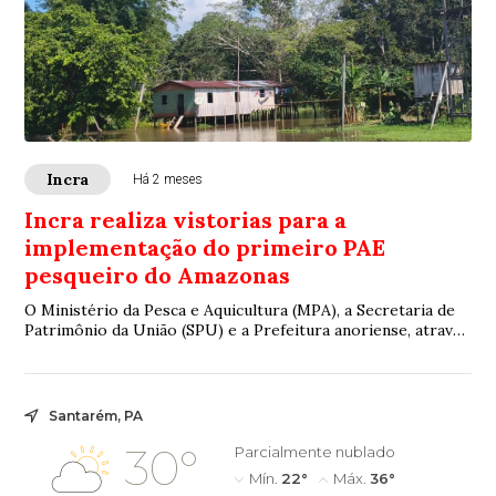
Incra
Há 2 meses
Incra realiza vistorias para a
implementação do primeiro PAE
pesqueiro do Amazonas
O Ministério da Pesca e Aquicultura (MPA), a Secretaria de
Patrimônio da União (SPU) e a Prefeitura anoriense, através
da sua Secretaria de Produção, atuam em colaboração com o
Incra para a garantia da implementação do PAE.
Santarém, PA
30°
Parcialmente nublado
Mín.
22°
Máx.
36°