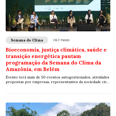
Semana do Clima
Há 2 meses
Bioeconomia, justiça climática, saúde e
transição energética pautam
programação da Semana do Clima da
Amazônia, em Belém
Evento terá mais de 50 eventos autogestionados, atividades
propostas por empresas, representantes da sociedade civil
e instituições de pesquisa que desenvolvem projetos e
soluções para os desafios ambientais, sociais e econômicos
da Amazônia.