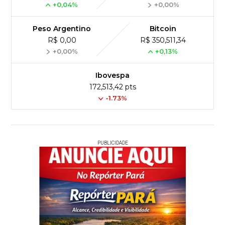
+0,04%
+0,00%
Peso Argentino
Bitcoin
R$ 0,00
R$ 350,511,34
+0,00%
+0,13%
Ibovespa
172,513,42 pts
-1.73%
PUBLICIDADE