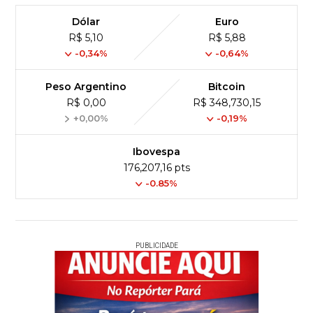
Dólar
Euro
R$ 5,10
R$ 5,88
-0,34%
-0,64%
Peso Argentino
Bitcoin
R$ 0,00
R$ 348,730,15
+0,00%
-0,19%
Ibovespa
176,207,16 pts
-0.85%
PUBLICIDADE