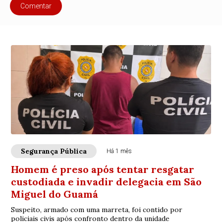
Comentar
Segurança Pública
Há 1 mês
Homem é preso após tentar resgatar
custodiada e invadir delegacia em São
Miguel do Guamá
Suspeito, armado com uma marreta, foi contido por
policiais civis após confronto dentro da unidade