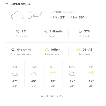
Santarém, PA
34°
Tempo nublado
Mín.
23°
Máx.
36°
35°
3.4km/h
37%
Sensação
Vento
Umidade
0%
06h44
06h45
(0mm)
Chance de chuva
Nascer do sol
Pôr do sol
FRI
SAT
SUN
MON
TUE
37°
36°
36°
37°
37°
24°
24°
25°
25°
25°
Atualizado às 13h01