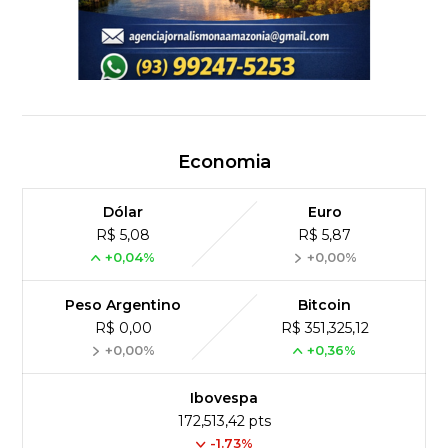
Economia
Dólar
Euro
R$ 5,08
R$ 5,87
+0,04%
+0,00%
Peso Argentino
Bitcoin
R$ 0,00
R$ 351,325,12
+0,00%
+0,36%
Ibovespa
172,513,42 pts
-1.73%