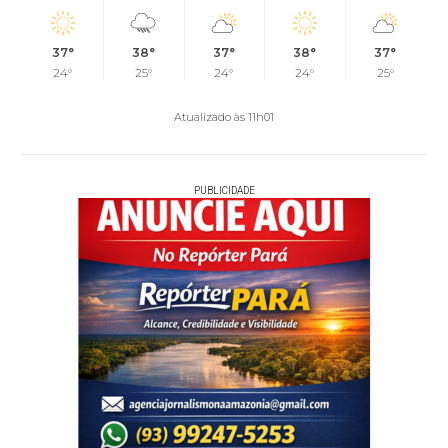
37°
38°
37°
38°
37°
24°
25°
24°
24°
25°
Atualizado às 11h01
PUBLICIDADE