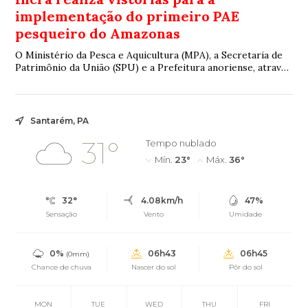
implementação do primeiro PAE
pesqueiro do Amazonas
O Ministério da Pesca e Aquicultura (MPA), a Secretaria de
Patrimônio da União (SPU) e a Prefeitura anoriense, através
da sua Secretaria de Produção, atuam em colaboração com o
Incra para a garantia da implementação do PAE.
Santarém, PA
31°
Tempo nublado
Mín.
23°
Máx.
36°
32°
4.08km/h
47%
Sensação
Vento
Umidade
0%
06h43
06h45
(0mm)
Chance de chuva
Nascer do sol
Pôr do sol
MON
TUE
WED
THU
FRI