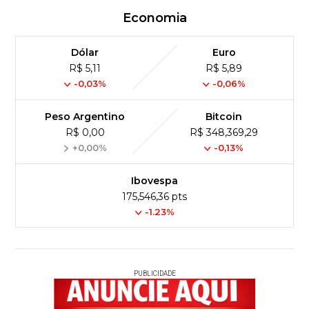
Economia
Dólar
Euro
R$ 5,11
R$ 5,89
-0,03%
-0,06%
Peso Argentino
Bitcoin
R$ 0,00
R$ 348,369,29
+0,00%
-0,13%
Ibovespa
175,546,36 pts
-1.23%
PUBLICIDADE