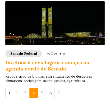
Senado Federal
Há 2 semanas
Do clima à reciclagem: avanços na
agenda verde do Senado
Recuperação de biomas, enfrentamento de desastres
climáticos, reciclagem, saúde pública, agricultura
regenerativa e transição energética estiveram ...
1
2
3
4
5
6
7