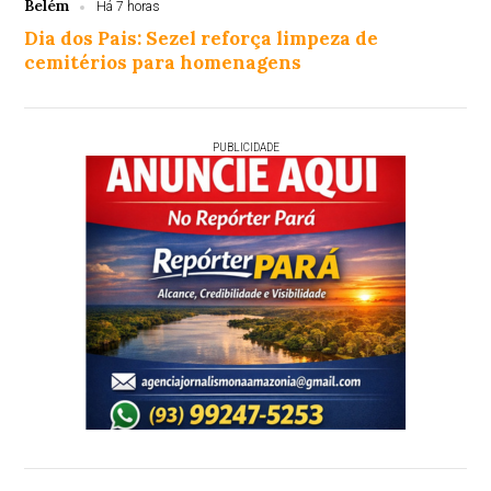
Belém
Há 7 horas
Dia dos Pais: Sezel reforça limpeza de
cemitérios para homenagens
PUBLICIDADE