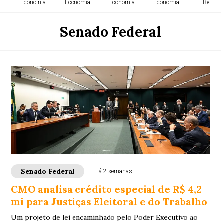
Economia
Economia
Economia
Economia
Belém
Senado Federal
Senado Federal
Há 2 semanas
CMO analisa crédito especial de R$ 4,2
mi para Justiças Eleitoral e do Trabalho
Um projeto de lei encaminhado pelo Poder Executivo ao