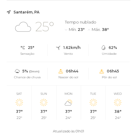
Santarém, PA
25°
Tempo nublado
Mín.
23°
Máx.
38°
25°
1.62km/h
62%
Sensação
Vento
Umidade
5%
06h44
06h45
(0mm)
Chance de chuva
Nascer do sol
Pôr do sol
SAT
SUN
MON
TUE
WED
37°
37°
37°
37°
38°
22°
25°
24°
25°
24°
Atualizado às 01h01