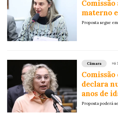
Comissão 
materno e
Proposta segue em
Câmara
Há 
Comissão 
declara n
anos de i
Proposta poderá se