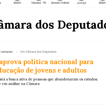
a
Belém
Marabá - PA
Senado Federal
Justiça
Belé
âmara dos Deputad
3 semanas
Em Câmara dos Deputados
aprova política nacional para
ducação de jovens e adultos
stá a busca ativa de pessoas que abandonaram os estudos;
ue em análise na Câmara