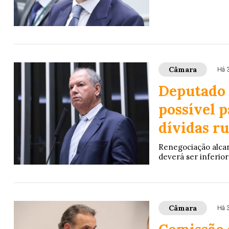
Câmara
Há 
Deputado 
possível p
dívidas ru
Renegociação alcan
deverá ser inferior
Câmara
Há 