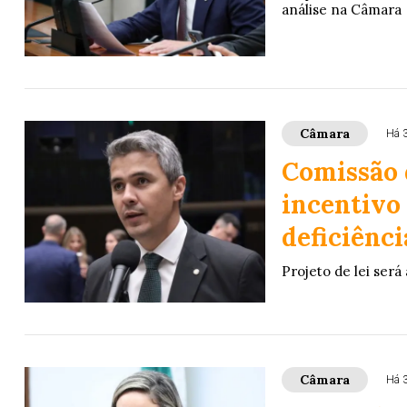
análise na Câmara
Câmara
Há 
Comissão 
incentivo
deficiênci
Projeto de lei será
Câmara
Há 