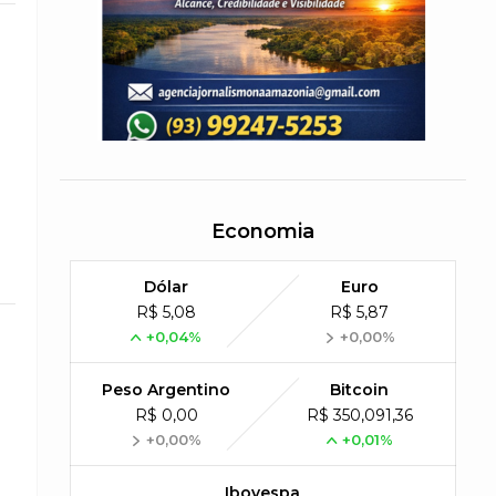
Economia
Dólar
Euro
R$ 5,08
R$ 5,87
+0,04%
+0,00%
Peso Argentino
Bitcoin
R$ 0,00
R$ 350,091,36
+0,00%
+0,01%
Ibovespa