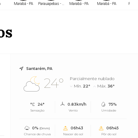
m
Marabá - PA
Parauapebas - PA
Marabá - PA
Marabá - PA
Políti
os
Santarém, PA
24°
Parcialmente nublado
Mín.
22°
Máx.
36°
24°
0.83km/h
75%
Sensação
Vento
Umidade
0%
06h43
06h45
(0mm)
Chance de chuva
Nascer do sol
Pôr do sol