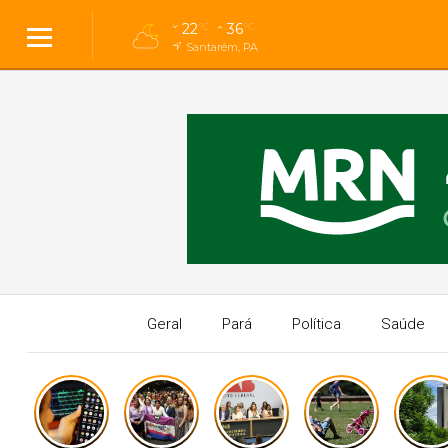
22
36
°C
°C
Santarém, PA
Geral
Pará
Política
Saúde