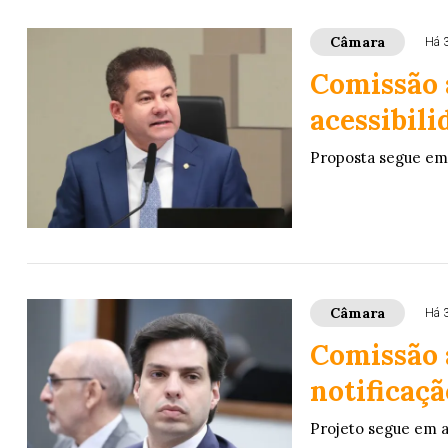
Câmara
Há 
Comissão 
acessibil
Proposta segue em
Câmara
Há 
Comissão 
notificaçã
Projeto segue em 