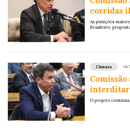
Comissão 
corridas i
As punições maiore
Brasileiro; propos
Câmara
Há 
Comissão 
interditar
O projeto continu