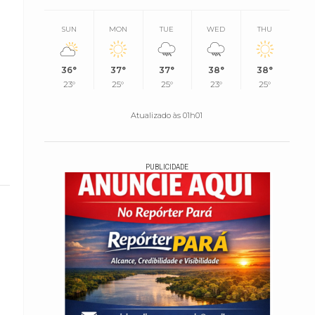
SUN
MON
TUE
WED
THU
36°
37°
37°
38°
38°
23°
25°
25°
23°
25°
Atualizado às 01h01
PUBLICIDADE