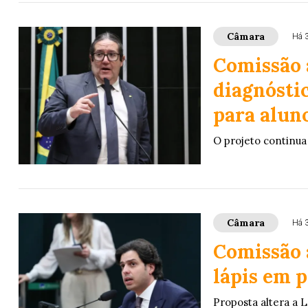
Câmara
Há 
Comissão 
diagnóstic
para alun
O projeto continu
Câmara
Há 
Comissão 
lápis em 
Proposta altera a L